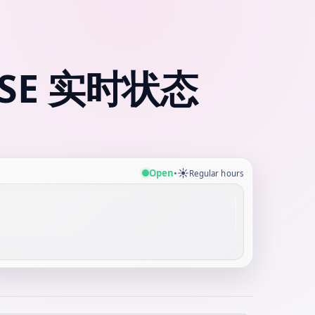
E 实时状态
。
☀️
Open
•
Regular hours