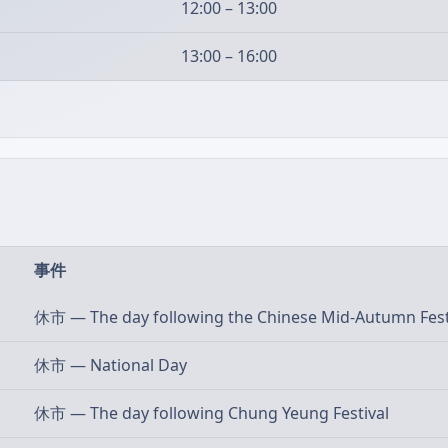
12:00 – 13:00
13:00 – 16:00
事件
休市 — The day following the Chinese Mid-Autumn Fest
休市 — National Day
休市 — The day following Chung Yeung Festival